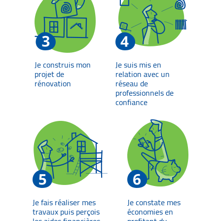
Je construis mon
Je suis mis en
projet de
relation avec un
rénovation
réseau de
professionnels de
confiance
Je fais réaliser mes
Je constate mes
travaux puis perçois
économies en