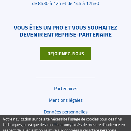
de 8h30 à 12h et de 14h à 17h30
VOUS ÊTES UN PRO ET VOUS SOUHAITEZ
DEVENIR ENTREPRISE-PARTENAIRE
REJOIGNEZ-NOUS
Liens de bas de page
Partenaires
Mentions légales
Données personnelles
Votre navigation sur ce site nécessite l’usage de cookies pour des fins
Accessibilité : non conforme
techniques, ainsi que des cookies anonymisés de mesure d’audience en
respect de la législation relative aux données à caractère personnel.