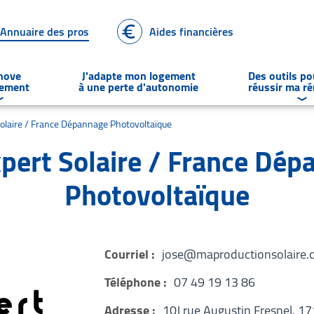
Annuaire des pros
Aides financières
énove
J'adapte mon logement
Des outils p
gement
à une perte d'autonomie
réussir ma r
Déplier
le sous-menu Je rénove un logement
Dép
Solaire / France Dépannage Photovoltaïque
pert Solaire / France Dé
Photovoltaïque
Courriel :
jose@maproductionsolaire.
Téléphone :
07 49 19 13 86
Adresse :
10J rue Augustin Fresnel, 1