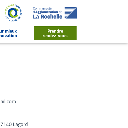
our mieux
Prendre
énovation
rendez-vous
lier
le sous-menu Des outils pour mieux réussir ma rénovation
ail.com
 17140 Lagord