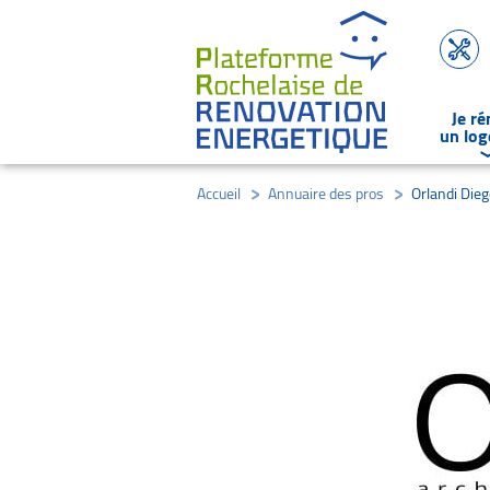
Je r
un lo
Accueil
/
Annuaire des pros
/
Orlandi Dieg