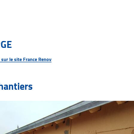
RGE
s sur le site France Renov
hantiers