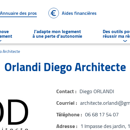
Annuaire des pros
Aides financières
énove
J'adapte mon logement
Des outils p
gement
à une perte d'autonomie
réussir ma r
Déplier
le sous-menu Je rénove un logement
Dép
o Architecte
Orlandi Diego Architecte
Contact :
Diego ORLANDI
Courriel :
architecte.orlandi@gm
Téléphone :
06 68 17 54 07
Adresse :
1 Impasse des jardin,