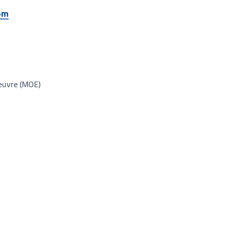
om
oeuvre (MOE)