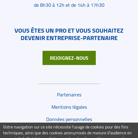
de 8h30 à 12h et de 14h à 17h30
VOUS ÊTES UN PRO ET VOUS SOUHAITEZ
DEVENIR ENTREPRISE-PARTENAIRE
REJOIGNEZ-NOUS
Liens de bas de page
Partenaires
Mentions légales
Données personnelles
Votre navigation sur ce site nécessite l’usage de cookies pour des fins
Accessibilité : non conforme
techniques, ainsi que des cookies anonymisés de mesure d’audience en