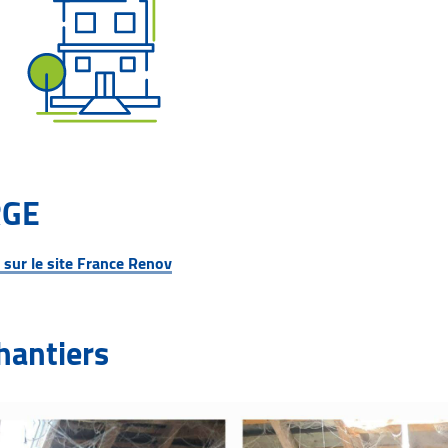
RGE
s sur le site France Renov
hantiers