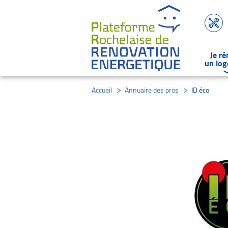
Je r
un lo
Accueil
/
Annuaire des pros
/
ID éco