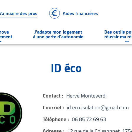
Annuaire des pros
Aides financières
énove
J'adapte mon logement
Des outils p
gement
à une perte d'autonomie
réussir ma r
Déplier
le sous-menu Je rénove un logement
Dép
ID éco
Contact :
Hervé Monteverdi
Courriel :
id.eco.isolation@gmail.com
Téléphone :
06 85 72 69 63
Adresse :
12 rue de la Coissonnet, 175