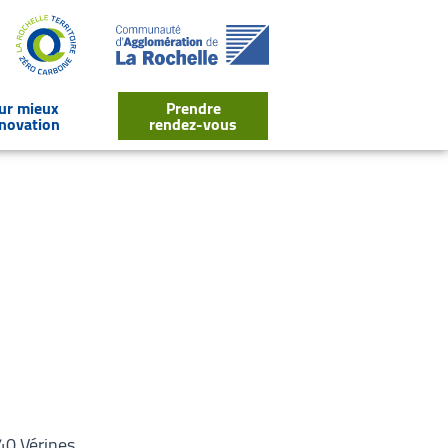
our mieux
Prendre
énovation
rendez-vous
lier
le sous-menu Des outils pour mieux réussir ma rénovation
40 Vérines