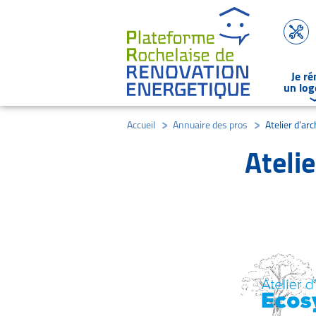
Je r
un lo
Accueil
/
Annuaire des pros
/
Atelier d'ar
Ateli