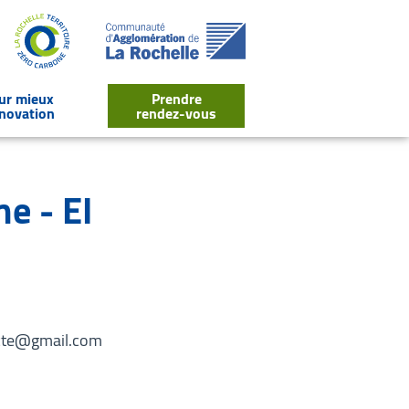
our mieux
Prendre
énovation
rendez-vous
lier
le sous-menu Des outils pour mieux réussir ma rénovation
e - EI
ecte@gmail.com