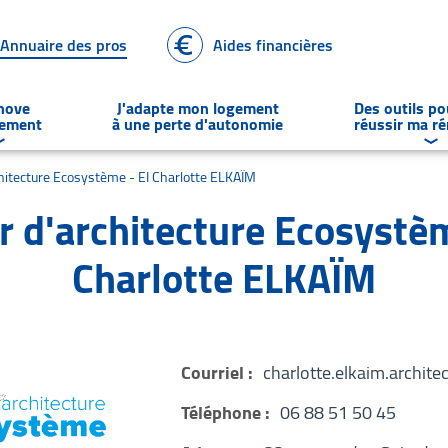
Annuaire des pros
Aides financières
énove
J'adapte mon logement
Des outils p
gement
à une perte d'autonomie
réussir ma r
Déplier
le sous-menu Je rénove un logement
Dép
chitecture Ecosystème - EI Charlotte ELKAÏM
er d'architecture Ecosystèm
Charlotte ELKAÏM
Courriel :
charlotte.elkaim.archit
Téléphone :
06 88 51 50 45