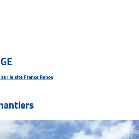
RGE
s sur le site France Renov
hantiers