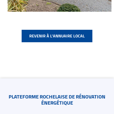
REVENIR À L'ANNUAIRE LOCAL
Contacts
PLATEFORME ROCHELAISE DE RÉNOVATION
ÉNERGÉTIQUE